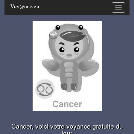
Voy@nce.eu
Toggle
navigati
Cancer, voici votre voyance gratuite du
jour