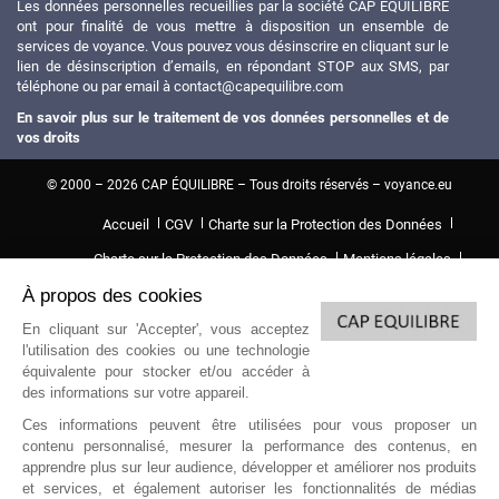
Les données personnelles recueillies par la société CAP EQUILIBRE
ont pour finalité de vous mettre à disposition un ensemble de
services de voyance. Vous pouvez vous désinscrire en cliquant sur le
lien de désinscription d’emails, en répondant STOP aux SMS, par
téléphone ou par email à contact@capequilibre.com
En savoir plus sur le traitement de vos données personnelles et de
vos droits
© 2000 – 2026 CAP ÉQUILIBRE – Tous droits réservés – voyance.eu
Accueil
CGV
Charte sur la Protection des Données
Charte sur la Protection des Données
Mentions légales
À propos des cookies
voyance
Voyance gratuite du jour
voyance gratuite par mail
voyance par sms
voyance par téléphone
En cliquant sur 'Accepter', vous acceptez
l'utilisation des cookies ou une technologie
(1) L’accès à cette offre commerciale proposée par notre partenaire est
équivalente pour stocker et/ou accéder à
soumis aux conditions suivantes : 10 minutes de voyance au tarif spécial de
des informations sur votre appareil.
15EUR TTC, voyance immédiate et privée. Offre valable dans la limite des 10
premières minutes, après validation de votre compte client comprenant votre
Ces informations peuvent être utilisées pour vous proposer un
nom, prénom, téléphone, adresse, email et carte de paiement valide (compte
contenu personnalisé, mesurer la performance des contenus, en
client nouveau ou existant). Au-delà des 10 premières minutes, le tarif est de
apprendre plus sur leur audience, développer et améliorer nos produits
3.5EUR à 9.5EUR TTC la minute supplémentaire selon le voyant.
et services, et également autoriser les fonctionnalités de médias